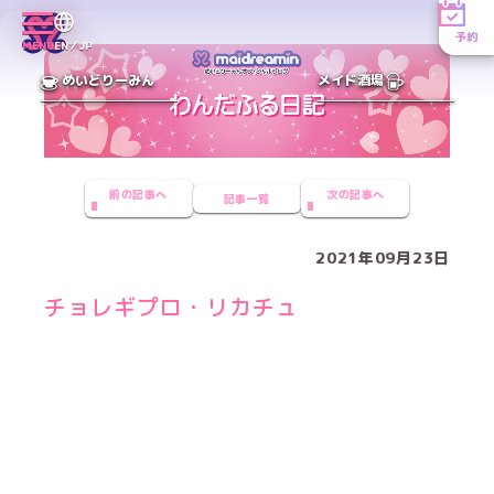
予約
MENU
EN／JP
めいどりーみん
メイド酒場
前の記事へ
次の記事へ
記事一覧
2021年09月23日
チョレギプロ・リカチュ