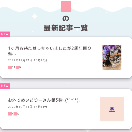
の
最新記事一覧
1ヶ月お待たせしちゃいましたが2周年振り
返...
2022年12月13日 15時14分
11
9
お外でめいどりーみん第3弾⸜(*˙꒳˙*)⸝
2022年10月11日 17時11分
3
6