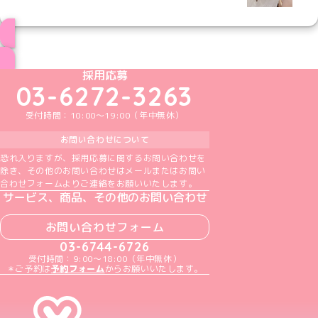
ブログ トップページへ
めいどりーみんTikTok公式アカウント
めいどりーみんX公式アカウント
めいどりーみんInstagram公式アカウント
めいどりーみんFacebook公式アカウン
めいどりーみんYouTube公式アカ
採用応募
03-6272-3263
受付時間：10:00～19:00（年中無休）
お問い合わせについて
恐れ入りますが、採用応募に関するお問い合わせを
除き、その他のお問い合わせはメールまたはお問い
合わせフォームよりご連絡をお願いいたします。
サービス、商品、その他のお問い合わせ
お問い合わせフォーム
03-6744-6726
受付時間：9:00～18:00（年中無休）
＊ご予約は
予約フォーム
からお願いいたします。