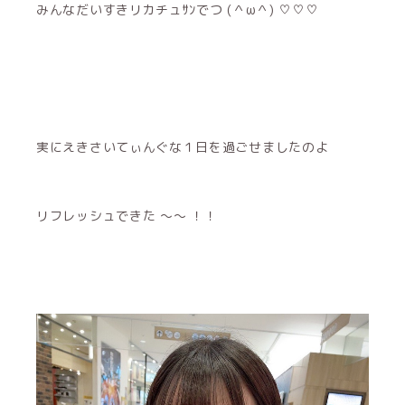
みんなだいすきリカチュｻﾝでつ (＾ω＾) ♡♡♡
実にえきさいてぃんぐな１日を過ごせましたのよ
リフレッシュできた 〜〜 ！！