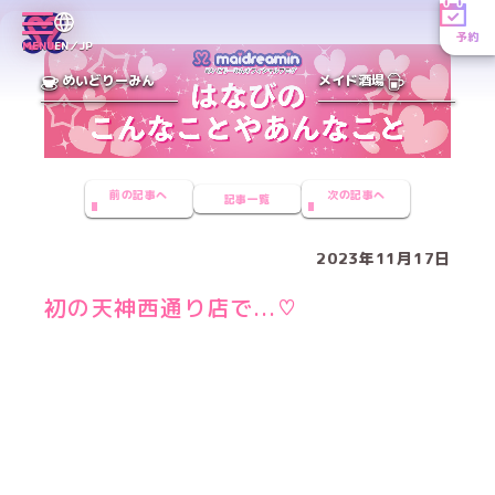
予約
MENU
EN／JP
めいどりーみん
メイド酒場
前の記事へ
次の記事へ
記事一覧
2023年11月17日
初の天神西通り店で...♡