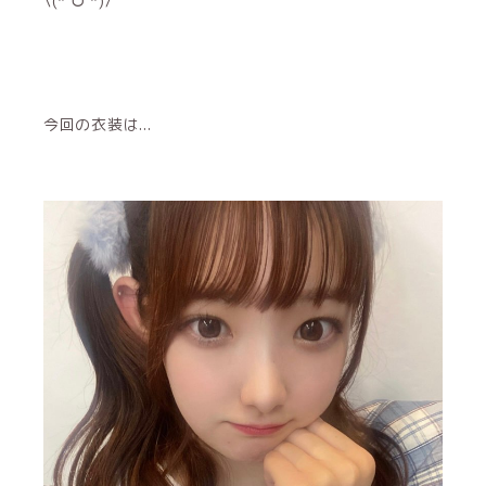
\(*ˊᗜˋ*)/
今回の衣装は...