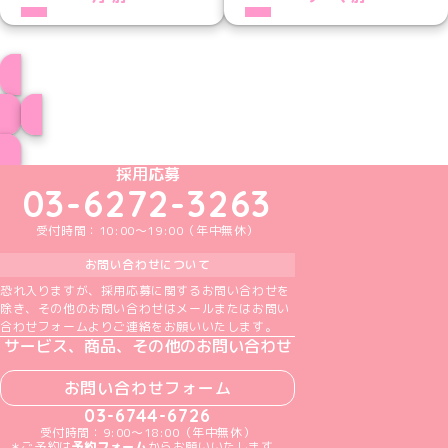
プロフィール
ブログ トップページへ
めいどりーみんTikTok公式アカウント
めいどりーみんX公式アカウント
めいどりーみんInstagram公式アカウント
めいどりーみんFacebook公式アカウン
めいどりーみんYouTube公式アカ
採用応募
03-6272-3263
受付時間：10:00～19:00（年中無休）
お問い合わせについて
恐れ入りますが、採用応募に関するお問い合わせを
除き、その他のお問い合わせはメールまたはお問い
合わせフォームよりご連絡をお願いいたします。
サービス、商品、その他のお問い合わせ
お問い合わせフォーム
03-6744-6726
受付時間：9:00～18:00（年中無休）
＊ご予約は
予約フォーム
からお願いいたします。