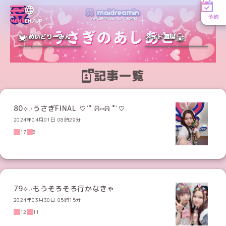
予約
MENU
EN／JP
めいどりーみん
メイド酒場
記事一覧
80⟡.·うさぎFINAL ♡˙˚ ᕱ⑅ᕱ ˚˙♡
2024年04月01日 08時29分
17
8
79⟡.·もうそろそろ行かなきゃ
2024年03月30日 05時15分
12
11