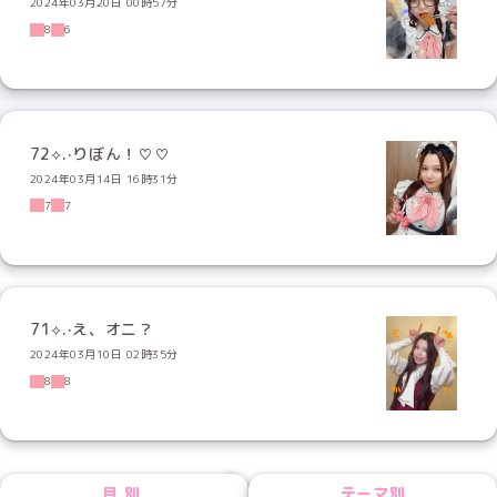
2024年03月20日 00時57分
8
6
72⟡.·りぼん！♡♡
2024年03月14日 16時31分
7
7
71⟡.·え、オニ？
2024年03月10日 02時35分
8
8
NEXT
月別
テーマ別