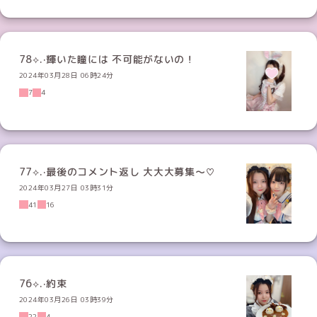
78⟡.·輝いた瞳には 不可能がないの！
2024年03月28日 06時24分
7
4
77⟡.·最後のコメント返し 大大大募集〜♡
2024年03月27日 03時31分
41
16
76⟡.·約束
2024年03月26日 03時39分
22
4