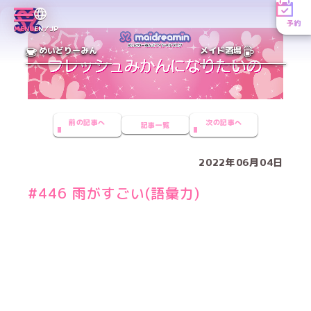
予約
MENU
EN／JP
めいどりーみん
メイド酒場
前の記事へ
次の記事へ
記事一覧
2022年06月04日
#446 雨がすごい(語彙力)