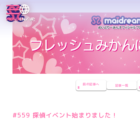
MENU
EN／JP
前の記事へ
記事一覧
#559 探偵イベント始まりました！