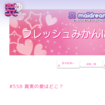
MENU
EN／JP
前の記事へ
記事一覧
#558 真実の愛はどこ？