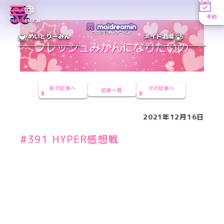
予約
MENU
EN／JP
めいどりーみん
メイド酒場
前の記事へ
次の記事へ
記事一覧
2021年12月16日
#391 HYPER感想戦