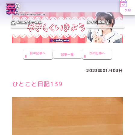
予約
MENU
EN／JP
めいどりーみん
メイド酒場
前の記事へ
次の記事へ
記事一覧
2023年01月03日
ひとこと日記139