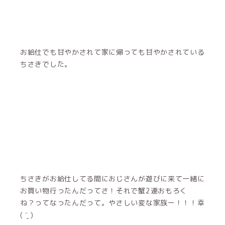
お給仕でも甘やかされて家に帰っても甘やかされている
ちさきでした。
ちさきがお給仕してる間におじさんが遊びに来て一緒に
お買い物行ったんだってさ！それで蟹2連おもろく
ね？ってなったんだって。やさしい変な家族ー！！！幸
( ¨̮ )