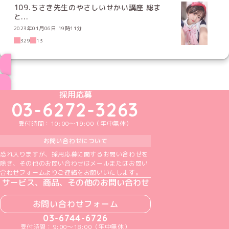
109.ちさき先生のやさしいせかい講座 総ま
と...
2023年01月06日 19時11分
329
13
ブログ トップページへ
めいどりーみんTikTok公式アカウント
めいどりーみんX公式アカウント
めいどりーみんInstagram公式アカウント
めいどりーみんFacebook公式アカウン
めいどりーみんYouTube公式アカ
採用応募
03-6272-3263
受付時間：10:00～19:00（年中無休）
お問い合わせについて
恐れ入りますが、採用応募に関するお問い合わせを
除き、その他のお問い合わせはメールまたはお問い
合わせフォームよりご連絡をお願いいたします。
サービス、商品、その他のお問い合わせ
お問い合わせフォーム
03-6744-6726
受付時間：9:00～18:00（年中無休）