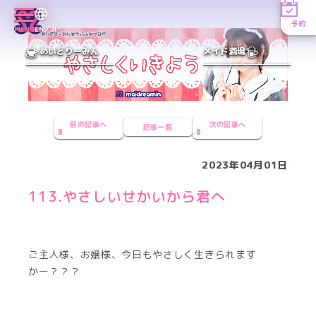
予約
MENU
EN／JP
めいどりーみん
メイド酒場
前の記事へ
次の記事へ
記事一覧
2023年04月01日
113.やさしいせかいから君へ
ご主人様、お嬢様、今日もやさしく生きられます
かー？？？