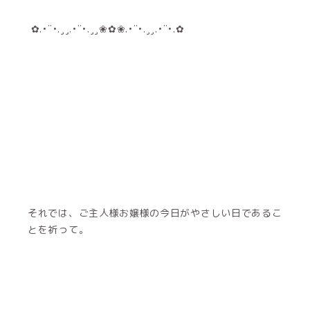
✿.•¨•.¸¸.•¨•.¸¸❀✿❀.•¨•.¸¸.•¨•.✿
それでは、ご主人様お嬢様の今日がやさしい日であるこ
とを祈って。