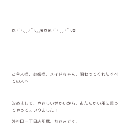
✿.•¨•.¸¸.•¨•.¸¸❀✿❀.•¨•.¸¸.•¨•.✿
ご主人様、お嬢様、メイドちゃん、関わってくれたすべ
ての人へ
改めまして、やさしいせかいから、あたたかい風に乗っ
てやってまいりました！
外神田一丁目店所属、ちさきです。