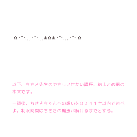
✿.•¨•.¸¸.•¨•.¸¸❀✿❀.•¨•.¸¸.•¨•.✿
以下、ちさき先生のやさしいせかい講座、総まとめ編の
本文です。
一読後、ちさきちゃんへの想いを８３４１字以内で述べ
よ。制限時間はちさきの魔法が解けるまでとする。