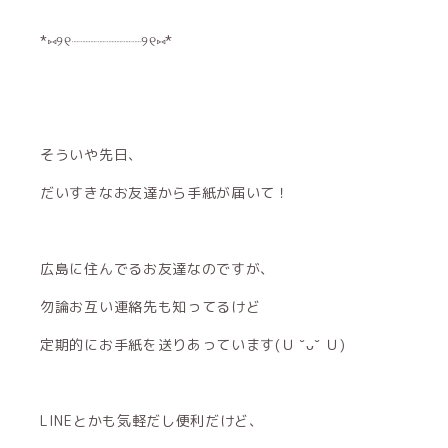
*⑅︎୨୧┈︎┈︎┈︎┈︎┈︎┈︎┈︎┈︎୨୧⑅︎*
そういや先日、
だいすきなお友達から手紙が届いて！
広島に住んでるお友達なのですが、
勿論お互い連絡先も知ってるけど
定期的にお手紙を送りあっています(Ｕ ˘ᴗ˘ Ｕ)
LINEとかも気軽だし便利だけど、