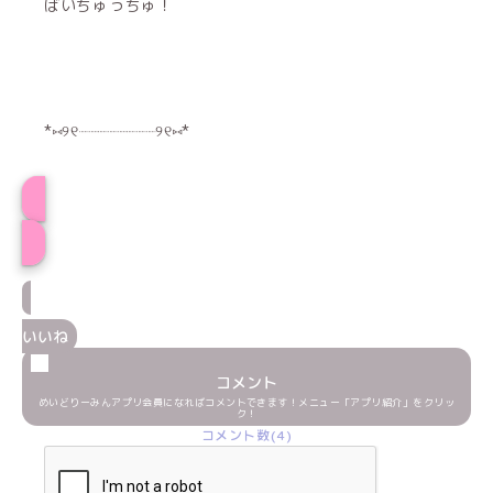
ばいちゅっちゅ！
*⑅︎୨୧┈︎┈︎┈︎┈︎┈︎┈︎┈︎┈︎୨୧⑅︎*
プロフィール
いいね
コメント
めいどりーみんアプリ会員になればコメントできます！メニュー「アプリ紹介」をクリッ
ク！
コメント数(4)