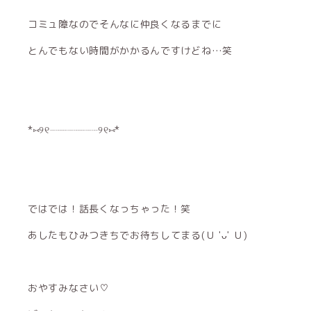
コミュ障なのでそんなに仲良くなるまでに
とんでもない時間がかかるんですけどね…笑
*⑅︎୨୧┈︎┈︎┈︎┈︎┈︎┈︎┈︎┈︎୨୧⑅︎*
ではでは！話長くなっちゃった！笑
あしたもひみつきちでお待ちしてまる(Ｕ 'ᴗ' Ｕ)
おやすみなさい♡