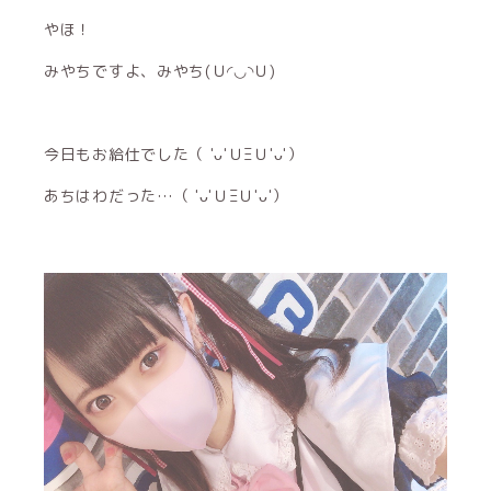
やほ！
みやちですよ、みやち(Ｕ◜◡◝Ｕ)
今日もお給仕でした（ 'ᴗ'ＵΞＵ'ᴗ'）
あちはわだった…（ 'ᴗ'ＵΞＵ'ᴗ'）