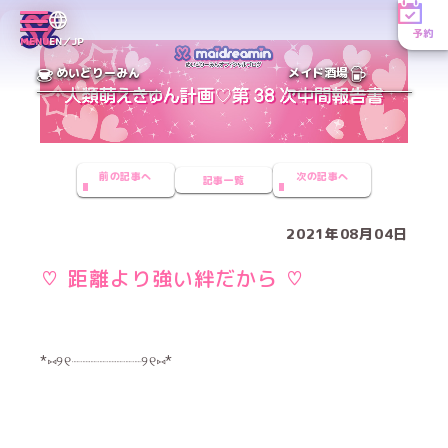
予約
MENU
EN／JP
めいどりーみん
メイド酒場
前の記事へ
次の記事へ
記事一覧
2021年08月04日
♡ 距離より強い絆だから ♡
*⑅︎୨୧┈︎┈︎┈︎┈︎┈︎┈︎┈︎┈︎୨୧⑅︎*