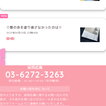
♡唇の赤を塗り直さなかったのは♡
2023年06月25日 23時08分
4
2
ブログ トップページへ
めいどりーみんTikTok公式アカウント
めいどりーみんX公式アカウント
めいどりーみんInstagram公式アカウント
めいどりーみんFacebook公式アカウン
めいどりーみんYouTube公式アカ
採用応募
03-6272-3263
受付時間：10:00～19:00（年中無休）
お問い合わせについて
恐れ入りますが、採用応募に関するお問い合わせを
除き、その他のお問い合わせはメールまたはお問い
合わせフォームよりご連絡をお願いいたします。