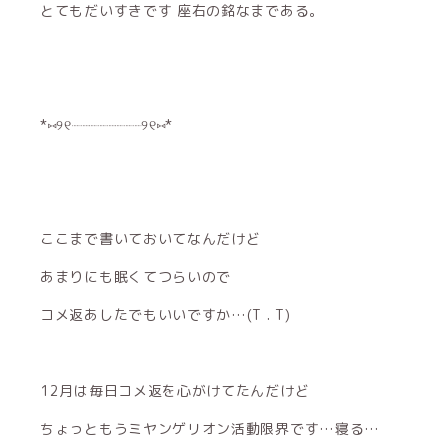
とてもだいすきです 座右の銘なまである。
*⑅︎୨୧┈︎┈︎┈︎┈︎┈︎┈︎┈︎┈︎୨୧⑅︎*
ここまで書いておいてなんだけど
あまりにも眠くてつらいので
コメ返あしたでもいいですか…(T . T)
12月は毎日コメ返を心がけてたんだけど
ちょっともうミヤンゲリオン活動限界です…寝る…