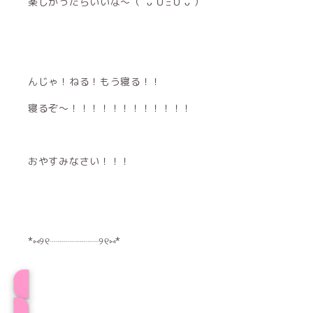
楽しかったらいいな〜（ 'ᴗ'ＵΞＵ'ᴗ'）
んじゃ！ねる！もう寝る！！
寝るぞ〜！！！！！！！！！！！！
おやすみなさい！！！
*⑅︎୨୧┈︎┈︎┈︎┈︎┈︎┈︎┈︎┈︎୨୧⑅︎*
プロフィール