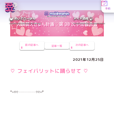
予約
MENU
EN／JP
めいどりーみん
メイド酒場
前の記事へ
次の記事へ
記事一覧
2021年12月25日
♡ フェイバリットに踊らせて ♡
*⑅︎୨୧┈︎┈︎┈︎┈︎┈︎┈︎┈︎┈︎୨୧⑅︎*