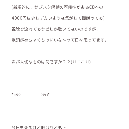
(新規的に、サブスク解禁の可能性があるCDへの
4000円は少しデカいような気がして躊躇ってる)
視聴で流れてるサビしか聴いてないのですが、
歌詞がめちゃくちゃいいな〜って日々思ってます。
君が大切なものは何ですか？？(Ｕ ˘ᴗ˘ Ｕ)
*⑅︎୨୧┈︎┈︎┈︎┈︎┈︎┈︎┈︎┈︎୨୧⑅︎*
今日も死ぬほど眠けれども…