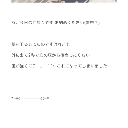
あ、今日の自撮りです お納めください(誰得？)
髪を下ろしてたのですけれども
外に出て2秒で心の底から後悔したくらい
風が強くて(´・ω・｀)←これになってしまいました…
*⑅︎୨୧┈︎┈︎┈︎┈︎┈︎┈︎┈︎┈︎୨୧⑅︎*