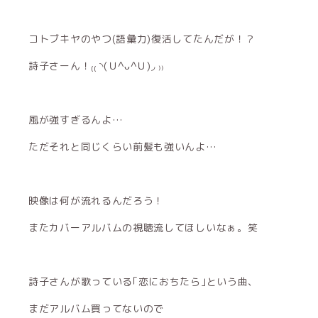
コトブキヤのやつ(語彙力)復活してたんだが！？
詩子さーん！₍₍ ◝(Ｕ^ᴗ^Ｕ)◞ ₎₎
風が強すぎるんよ…
ただそれと同じくらい前髪も強いんよ…
映像は何が流れるんだろう！
またカバーアルバムの視聴流してほしいなぁ。笑
詩子さんが歌っている｢恋におちたら｣という曲、
まだアルバム買ってないので