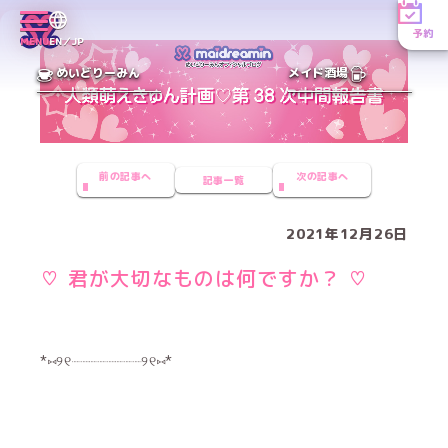
予約
MENU
EN／JP
めいどりーみん
メイド酒場
前の記事へ
次の記事へ
記事一覧
2021年12月26日
♡ 君が大切なものは何ですか？ ♡
*⑅︎୨୧┈︎┈︎┈︎┈︎┈︎┈︎┈︎┈︎୨୧⑅︎*