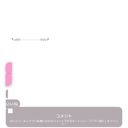
*⑅︎୨୧┈︎┈︎┈︎┈︎┈︎┈︎┈︎┈︎୨୧⑅︎*
プロフィール
いいね
コメント
めいどりーみんアプリ会員になればコメントできます！メニュー「アプリ紹介」をクリッ
ク！