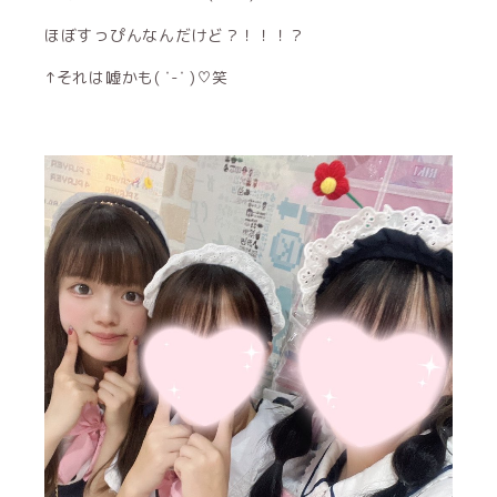
ほぼすっぴんなんだけど？！！！？
↑それは嘘かも︎( ˙-˙ )♡笑