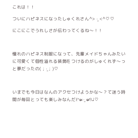
これは！！
ついにハピネスになったしゅくれさん^> ·̫ <^♡♡
にこにこでうれしさが伝わってくるね〜！！
憧れのハピネス制服になって、先輩メイドちゃんみたい
に可愛くて個性溢れる装飾をつけるのがしゅくれず〜っ
と夢だったの( ; ·̫ ; )♡
いまでも今日はなんのアクセつけようかな〜？て迷う時
間が毎回とっても楽しみなんだ꒰ᐡɞ̴̶̷ ·̫ ɞ̴̶̷ᐡ꒱♩♡