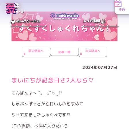
予約
MENU
EN／JP
めいどりーみん
メイド酒場
前の記事へ
次の記事へ
記事一覧
2024年07月27日
まいにちが記念日さ2人なら♡
こんばんは〜 ˆ。 ̫ ｡ˆ◝੭⸒⸒♡
しゅが〜ぽっとから甘いものを求めて
やって来ましたしゅくれです♡
(この挨拶、お気に入りだから