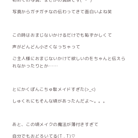
写真からガチガチなの伝わってきて面白いよね笑
この時はおまじないかけるだけでも恥ずかしくて
声がどんどん小さくなっちゃって
ご主人様におまじないかけて欲しいのをちゃんと伝えら
れなかったりとか……
とにかくぽんこちゅ駄メイドすぎた(>_<)
しゅくれにもそんな頃があったんだよ〜。。。
あと、この頃メイクの魔法が薄付きすぎて
自分でもおどろいてる(T . T)♡