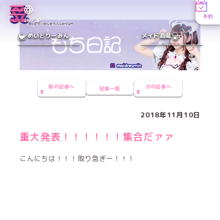
予約
MENU
EN／JP
めいどりーみん
メイド酒場
前の記事へ
次の記事へ
記事一覧
2018年11月10日
重大発表！！！！！！集合だァァ
こんにちは！！！取り急ぎー！！！