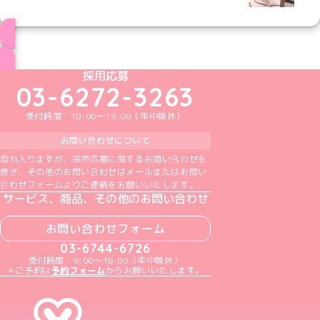
ブログ トップページへ
めいどりーみんTikTok公式アカウント
めいどりーみんX公式アカウント
めいどりーみんInstagram公式アカウント
めいどりーみんFacebook公式アカウン
めいどりーみんYouTube公式アカ
採用応募
03-6272-3263
受付時間：10:00～19:00（年中無休）
お問い合わせについて
恐れ入りますが、採用応募に関するお問い合わせを
除き、その他のお問い合わせはメールまたはお問い
合わせフォームよりご連絡をお願いいたします。
サービス、商品、その他のお問い合わせ
お問い合わせフォーム
03-6744-6726
受付時間：9:00～18:00（年中無休）
＊ご予約は
予約フォーム
からお願いいたします。