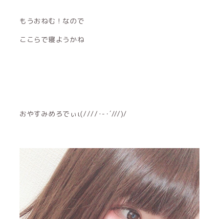
もうおねむ！なので
ここらで寝ようかね
おやすみめろでぃι(////･-･´///)/