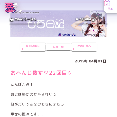
予約
MENU
EN／JP
めいどりーみん
メイド酒場
前の記事へ
次の記事へ
記事一覧
2019年04月01日
おへんじ致す♡22回目♡
こんばんみ！
最近は桜がめちゃきれいで
桜がだいすきなおもちにはもう
幸せの極みです、、