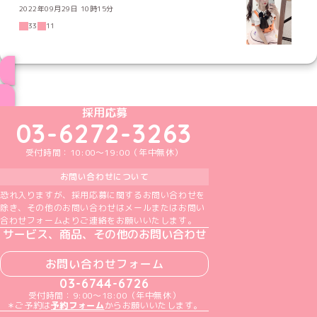
2022年09月29日 10時15分
33
11
ブログ トップページへ
めいどりーみんTikTok公式アカウント
めいどりーみんX公式アカウント
めいどりーみんInstagram公式アカウント
めいどりーみんFacebook公式アカウン
めいどりーみんYouTube公式アカ
採用応募
03-6272-3263
受付時間：10:00～19:00（年中無休）
お問い合わせについて
恐れ入りますが、採用応募に関するお問い合わせを
除き、その他のお問い合わせはメールまたはお問い
合わせフォームよりご連絡をお願いいたします。
サービス、商品、その他のお問い合わせ
お問い合わせフォーム
03-6744-6726
受付時間：9:00～18:00（年中無休）
＊ご予約は
予約フォーム
からお願いいたします。