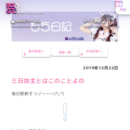
予約
MENU
EN／JP
めいどりーみん
メイド酒場
前の記事へ
次の記事へ
記事一覧
2019年12月22日
三日坊主とはこのことよの
毎日更新すっゾ〜ー〜(^｡^)