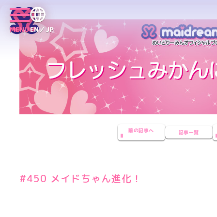
MENU
EN／JP
前の記事へ
記事一覧
#450 メイドちゃん進化！