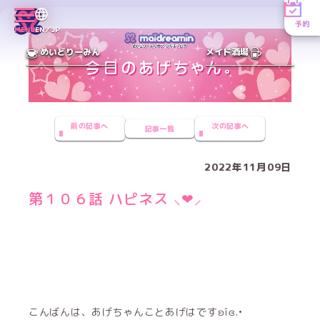
予約
MENU
EN／JP
めいどりーみん
メイド酒場
前の記事へ
次の記事へ
記事一覧
2022年11月09日
第１０６話 ハピネス ⸜❤︎⸝‍
こんばんは、あげちゃんことあげはですʚïɞ.•