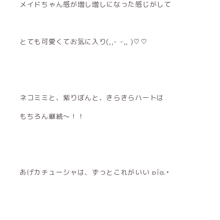
メイドちゃん感が増し増しになった感じがして
とても可愛くてお気に入り(,,- -,, )♡♡
ネコミミと、紫りぼんと、きらきらハートは
もちろん継続〜！！
あげカチューシャは、ずっとこれがいい ʚïɞ.•