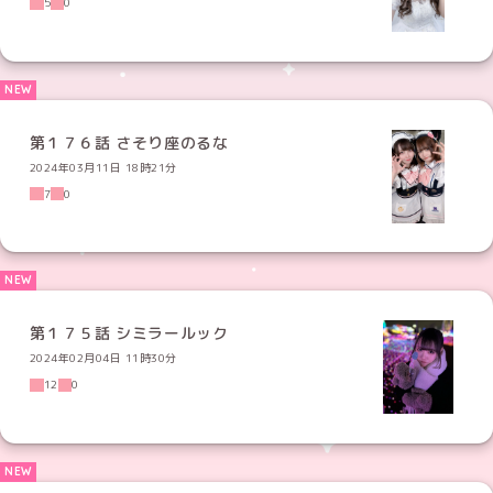
5
0
第１７６話 さそり座のるな
2024年03月11日 18時21分
7
0
第１７５話 シミラールック
2024年02月04日 11時30分
12
0