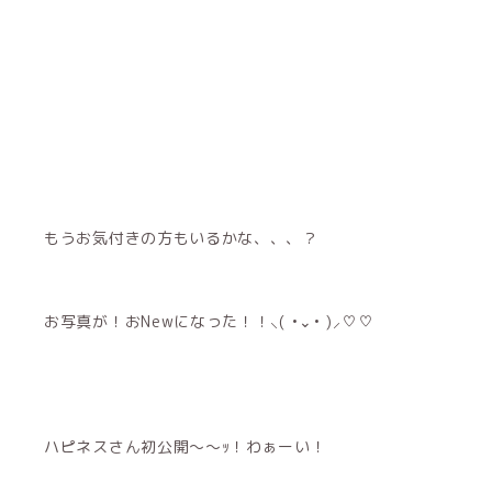
もうお気付きの方もいるかな、、、？
お写真が！おNewになった！！⸜( •⌄• )⸝♡♡
ハピネスさん初公開〜〜ｯ！わぁーい！