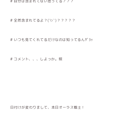
# 自分は含まれてない思ってる？？？
# 全然含まれてるよ？‪( ᷇࿀ ᷆ )‬？？？？？
# いつも見てくれてるだけなのは知ってるんﾀﾞﾖｯ
# コメント、、、しよっか。照
日付けが変わりまして、本日オーラス戦士！