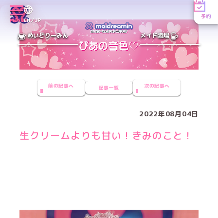
予約
MENU
EN／JP
めいどりーみん
メイド酒場
前の記事へ
次の記事へ
記事一覧
2022年08月04日
生クリームよりも甘い！きみのこと！