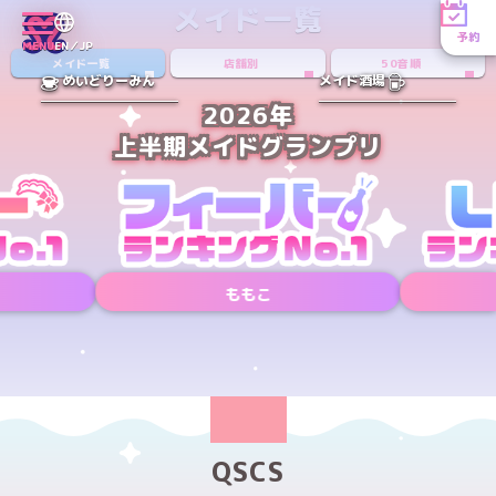
メイド一覧
予約
MENU
EN／JP
メイド一覧
店舗別
50音順
めいどりーみん
メイド酒場
2026年
上半期メイドグランプリ
ももこ
Xアカウント
Xアカウント
PREV
NEXT
QSCS