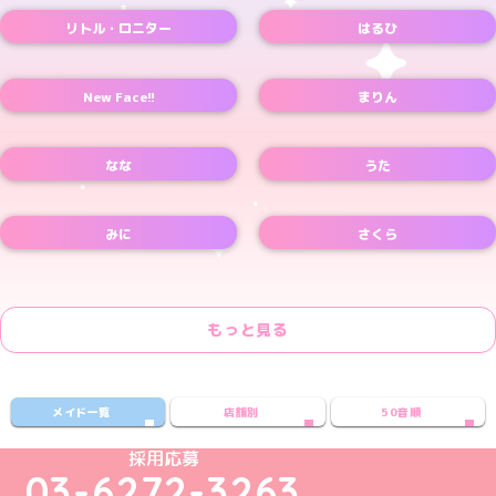
リトル・ロニター
はるひ
New Face!!
まりん
なな
うた
みに
さくら
もっと見る
メイド一覧
店舗別
50音順
めいどりーみんTikTok公式アカウント
めいどりーみんX公式アカウント
めいどりーみんInstagram公式アカウント
めいどりーみんFacebook公式アカウン
めいどりーみんYouTube公式アカ
採用応募
03-6272-3263