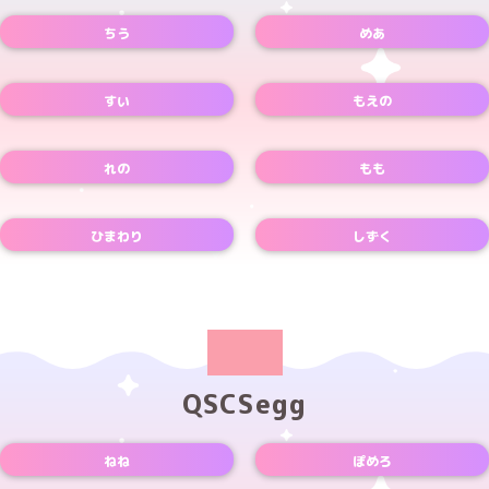
ちう
めあ
Instagramアカウント
Xアカウント
TikTokアカウント
Xアカウント
すい
もえの
Xアカウント
Xアカウント
れの
もも
Xアカウント
Xアカウント
ひまわり
しずく
Xアカウント
Xアカウント
QSCSegg
ねね
ぽめろ