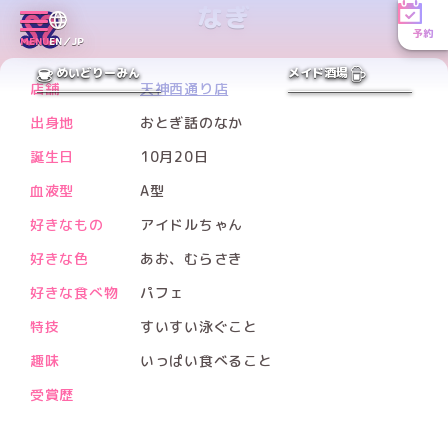
なぎ
予約
Xアカウント
MENU
EN／JP
PREV
NEXT
めいどりーみん
メイド酒場
店舗
天神西通り店
出身地
おとぎ話のなか
誕生日
10月20日
血液型
A型
好きなもの
アイドルちゃん
好きな色
あお、むらさき
好きな食べ物
パフェ
特技
すいすい泳ぐこと
趣味
いっぱい食べること
受賞歴