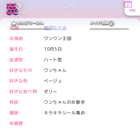
つし
予約
MENU
EN／JP
PREV
NEXT
めいどりーみん
メイド酒場
店舗
韓国弘大店
出身地
ワンワン王国
誕生日
10月5日
血液型
ハート型
好きなもの
ワンちゃん
好きな色
ベージュ
好きな食べ物
ゼリー
特技
ワンちゃんのお散歩
趣味
キラキラシール集め
受賞歴