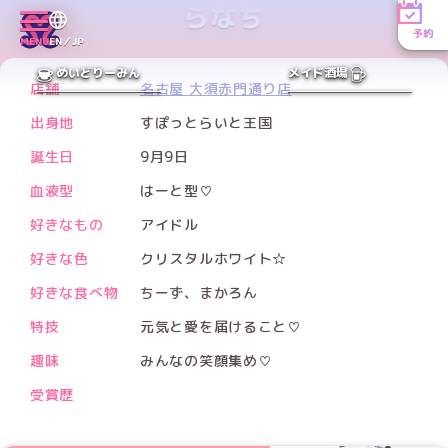
らなち
予約
MENU
EN／JP
PREV
NEXT
めいどりーみん
メイド酒場
店舗
名古屋 大須赤門通り店
出身地
すぽっとらいと王国
誕生日
9月9日
血液型
はーと型♡
好きなもの
アイドル
好きな色
クリスタルホワイト☆
好きな食べ物
ちーず、まかろん
特技
元気と愛を届けること♡
趣味
みんなの笑顔集め♡
受賞歴