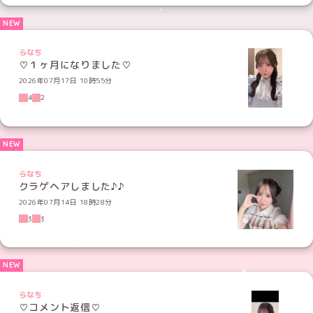
らなち
♡１ヶ月になりました♡
2026年07月17日 10時55分
4
2
らなち
クラゲヘアしました♪♪
2026年07月14日 18時28分
3
3
らなち
♡コメント返信♡