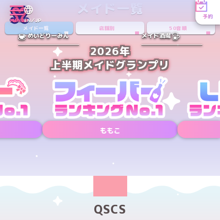
メイド一覧
予約
MENU
EN／JP
メイド一覧
店舗別
50音順
めいどりーみん
メイド酒場
2026年
上半期メイドグランプリ
ももこ
Xアカウント
Xアカウント
PREV
NEXT
QSCS