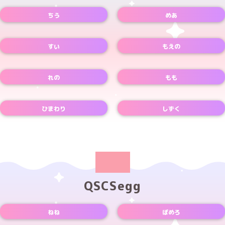
ちう
めあ
Instagramアカウント
Xアカウント
TikTokアカウント
Xアカウント
すい
もえの
Xアカウント
Xアカウント
れの
もも
Xアカウント
Xアカウント
ひまわり
しずく
Xアカウント
Xアカウント
QSCSegg
ねね
ぽめろ