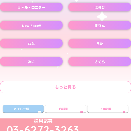
リトル・ロニター
はるひ
New Face!!
まりん
なな
うた
みに
さくら
もっと見る
メイド一覧
店舗別
50音順
めいどりーみんTikTok公式アカウント
めいどりーみんX公式アカウント
めいどりーみんInstagram公式アカウント
めいどりーみんFacebook公式アカウン
めいどりーみんYouTube公式アカ
採用応募
03-6272-3263